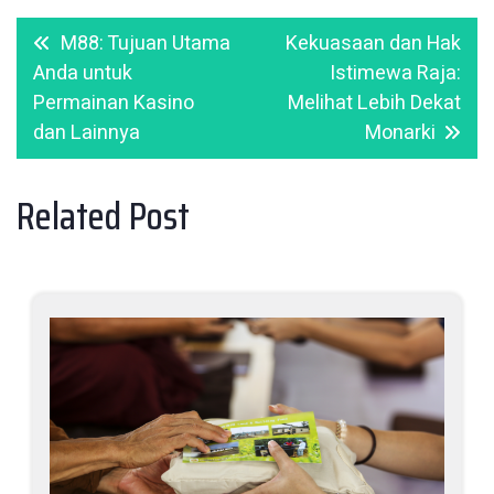
Post
M88: Tujuan Utama
Kekuasaan dan Hak
navigation
Anda untuk
Istimewa Raja:
Permainan Kasino
Melihat Lebih Dekat
dan Lainnya
Monarki
Related Post