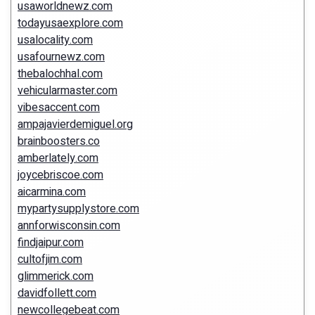
usaworldnewz.com
todayusaexplore.com
usalocality.com
usafournewz.com
thebalochhal.com
vehicularmaster.com
vibesaccent.com
ampajavierdemiguel.org
brainboosters.co
amberlately.com
joycebriscoe.com
aicarmina.com
mypartysupplystore.com
annforwisconsin.com
findjaipur.com
cultofjim.com
glimmerick.com
davidfollett.com
newcollegebeat.com