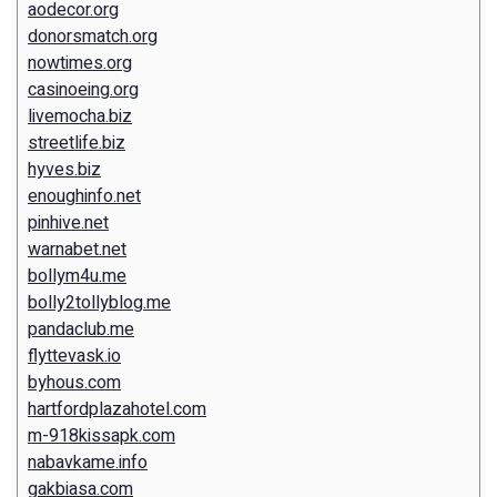
aodecor.org
donorsmatch.org
nowtimes.org
casinoeing.org
livemocha.biz
streetlife.biz
hyves.biz
enoughinfo.net
pinhive.net
warnabet.net
bollym4u.me
bolly2tollyblog.me
pandaclub.me
flyttevask.io
byhous.com
hartfordplazahotel.com
m-918kissapk.com
nabavkame.info
gakbiasa.com