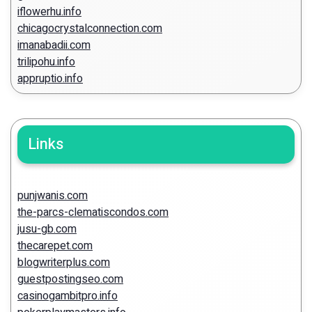
iflowerhu.info
chicagocrystalconnection.com
imanabadii.com
trilipohu.info
appruptio.info
Links
punjwanis.com
the-parcs-clematiscondos.com
jusu-gb.com
thecarepet.com
blogwriterplus.com
guestpostingseo.com
casinogambitpro.info