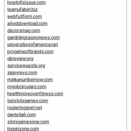
howtofixissue.com
teamufabet.biz
webfullform.com
allviddownload.com
decorsmag.com
gamblingcasinonews.com
universitiesofamerica.net
progameofbrands.com
qbreview.org
servicewueste.org
zippyrevs.com
matkanumbernow.com
myjobcirculars.com
healthmoreoverfitness.com
topslotxgames.com
routerloggnet.net
dantella6.com
slotsgamesone.com
hispinzone.com