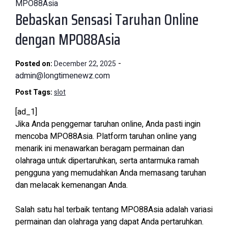
MPO88Asia
Bebaskan Sensasi Taruhan Online
dengan MPO88Asia
-
Posted on:
December 22, 2025
admin@longtimenewz.com
Post Tags:
slot
[ad_1]
Jika Anda penggemar taruhan online, Anda pasti ingin
mencoba MPO88Asia. Platform taruhan online yang
menarik ini menawarkan beragam permainan dan
olahraga untuk dipertaruhkan, serta antarmuka ramah
pengguna yang memudahkan Anda memasang taruhan
dan melacak kemenangan Anda.
Salah satu hal terbaik tentang MPO88Asia adalah variasi
permainan dan olahraga yang dapat Anda pertaruhkan.